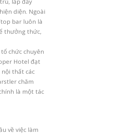
 trú, lấp đầy
hiện diện. Ngoài
top bar luôn là
ể thưởng thức,
, tổ chức chuyên
oper Hotel đạt
 nội thất các
arstler chăm
chính là một tác
ầu về việc làm