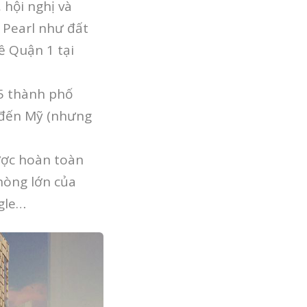
 hội nghị và
 Pearl như đất
ề Quận 1 tại
 5 thành phố
 đến Mỹ (nhưng
được hoàn toàn
phòng lớn của
ogle…