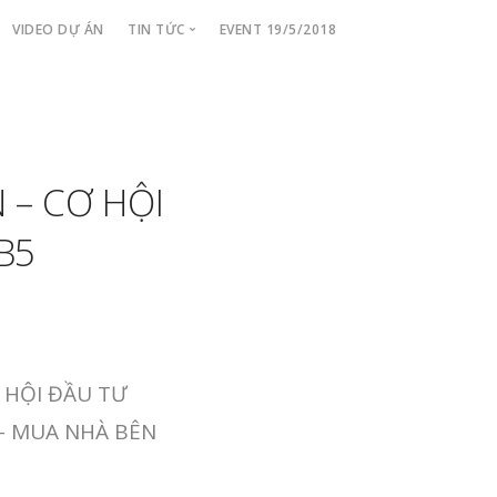
VIDEO DỰ ÁN
TIN TỨC
EVENT 19/5/2018
Tiến Độ Dự Án
Tin Tức Cập Nhật
 – CƠ HỘI
B5
 HỘI ĐẦU TƯ
 – MUA NHÀ BÊN