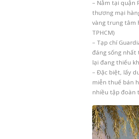
– Nằm tại quận P
thương mại hàng
vàng trung tâm h
TPHCM)
– Tạp chí Guardi
đáng sống nhất 
lại đang thiếu k
– Đặc biệt, lấy 
miễn thuế bán hà
nhiều tập đoàn t