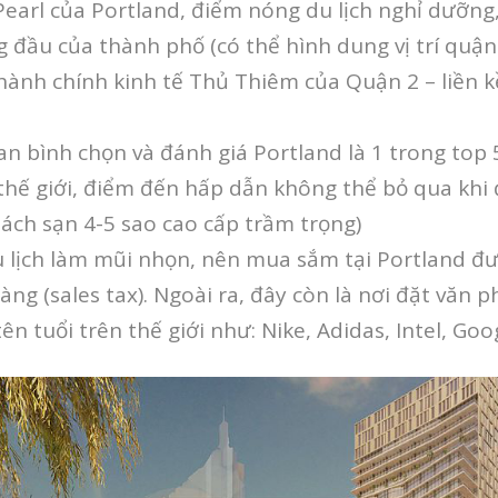
earl của Portland, điểm nóng du lịch nghỉ dưỡng,
 đầu của thành phố (có thể hình dung vị trí quận
ành chính kinh tế Thủ Thiêm của Quận 2 – liền k
an bình chọn và đánh giá Portland là 1 trong top
thế giới, điểm đến hấp dẫn không thể bỏ qua khi
hách sạn 4-5 sao cao cấp trầm trọng)
du lịch làm mũi nhọn, nên mua sắm tại Portland 
ng (sales tax). Ngoài ra, đây còn là nơi đặt văn 
ên tuổi trên thế giới như: Nike, Adidas, Intel, Go