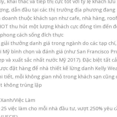
ý, khai thác và tiếp thị cực tốt với tỷ lệ khách lưu
ng, dẫn đầu tại các thị trường địa phương đang 
h doanh thuộc khách sạn như cafe, nhà hàng, roof
OT thu hút một lượng khách cực đông tìm đến đ
 phong cách sống đích thực
giải thưởng danh giá trong ngành do các tạp chí
i Mỹ bình chọn và đánh giá (như San Francisco Pr
ẹp và xuất sắc nhất nước Mỹ 2017). Đặc biệt tất cả
ược đặt hàng để nhà thiết kế lừng danh Kelly We
i tiết, mỗi không gian nhỏ trong khách sạn cũng 
 không trùng lặp
 Xanh/Việc Làm
 25 việc làm cho mỗi nhà đầu tư, vượt 250% yêu c
 (USCIS)