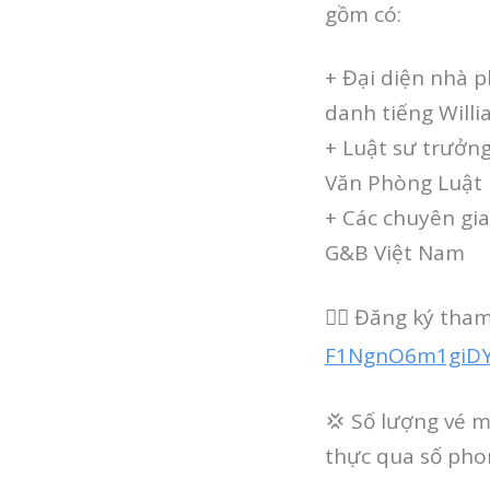
gồm có:
+ Đại diện nhà p
danh tiếng Will
+ Luật sư trưởng,
Văn Phòng Luật 
+ Các chuyên gia
G&B Việt Nam
👉🏻 Đăng ký tha
F1NgnO6m1giD
💢 Số lượng vé m
thực qua số pho