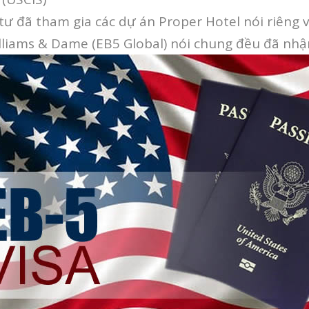
ư đã tham gia các dự án Proper Hotel nói riêng 
lliams & Dame (EB5 Global) nói chung đều đã nh