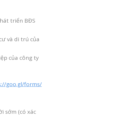
phát triển BĐS
cư và di trú của
iệp của công ty
://goo.gl/forms/
ời sớm (có xác