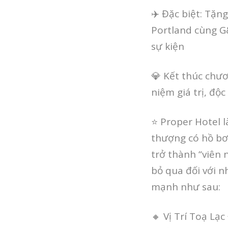
✈️ Đặc biệt: Tặn
Portland cùng G&
sự kiện
💎 Kết thúc chư
niệm giá trị, đ
⭐️ Proper Hotel 
thượng có hồ bơ
trở thành “viên 
bỏ qua đối với 
mạnh như sau:
🔸 Vị Trí Toạ Lạc