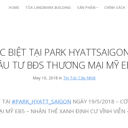
HOME
TÒA LANDMARK BUILDING
SẢN PHẨM
CHÍNH SÁCH
CĂN HỘ CAO TẦNG
BIỆT THỰ
CĂN HỘ DỊCH VỤ
C BIỆT TẠI PARK HYATTSAIGON
ẦU TƯ BĐS THƯƠNG MẠI MỸ E
May 10, 2018 in
Tin Tức Cập Nhật
 TẠI
#PARK_HYATT_SAIGON
NGÀY 19/5/2018 – CƠ
 MỸ EB5 – NHẬN THẺ XANH ĐỊNH CƯ VĨNH VIỄN