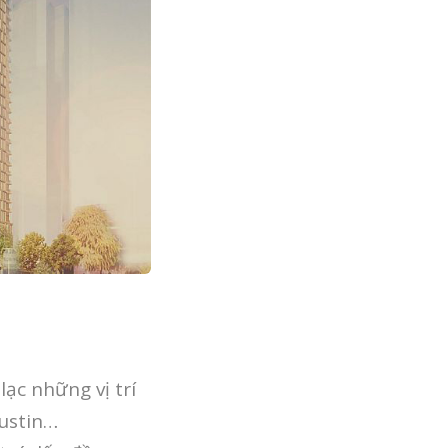
ạc những vị trí
Austin…