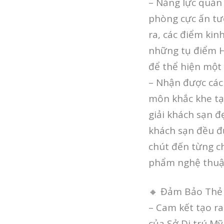
– Năng lực quản l
phòng cực ấn tượ
ra, các điểm kin
những tụ điểm H
để thể hiện một
– Nhận được các 
môn khắc khe tạ
giải khách sạn đ
khách sạn đều đ
chút đến từng ch
phẩm nghệ thuật
🔸 Đảm Bảo Thẻ
– Cam kết tạo ra
của Sở Di trú Mỹ