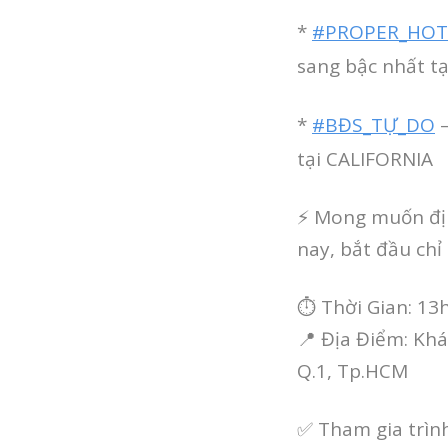
*
#PROPER_HOT
sang bậc nhất 
*
#BĐS_TỰ_DO
–
tại CALIFORNIA
⚡️ Mong muốn đị
nay, bắt đầu ch
⏱ Thời Gian: 13
📍 Địa Điểm: Kh
Q.1, Tp.HCM
✅ Tham gia trình