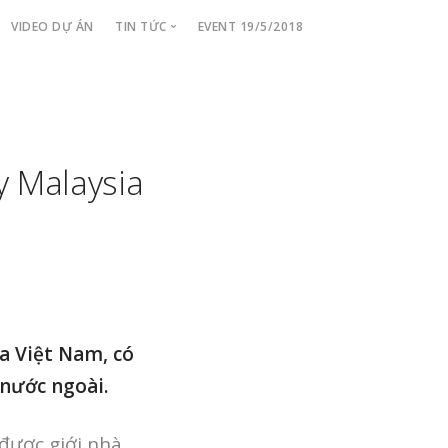
VIDEO DỰ ÁN
TIN TỨC
EVENT 19/5/2018
Tiến Độ Dự Án
Tin Tức Cập Nhật
y Malaysia
ủa Việt Nam, có
 nước ngoài.
 được giới nhà