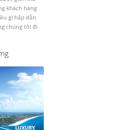
ững khách hàng
iều gì hấp dẫn
g chúng tôi đi
ởng