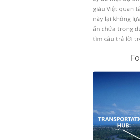
giàu Việt quan 
này lại không lự
ẩn chứa trong d
tìm câu trả lời t
Fo