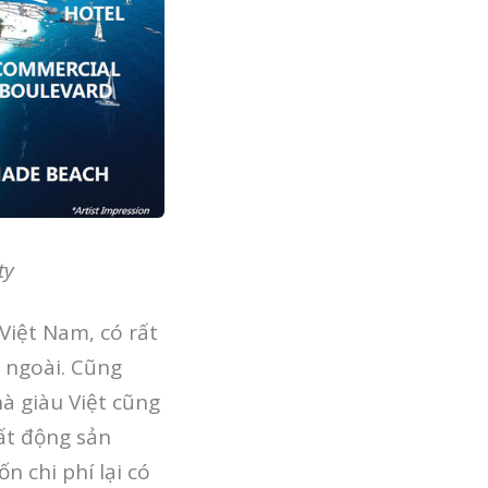
ty
Việt Nam, có rất
 ngoài. Cũng
à giàu Việt cũng
ất động sản
n chi phí lại có