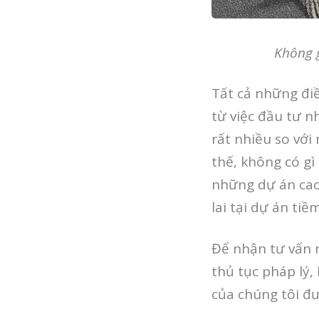
Không g
Tất cả những đi
từ việc đầu tư n
rất nhiều so với
thế, không có gì
những dự án cao
lai tại dự án ti
Để nhận tư vấn 
thủ tục pháp lý
của chúng tôi đư