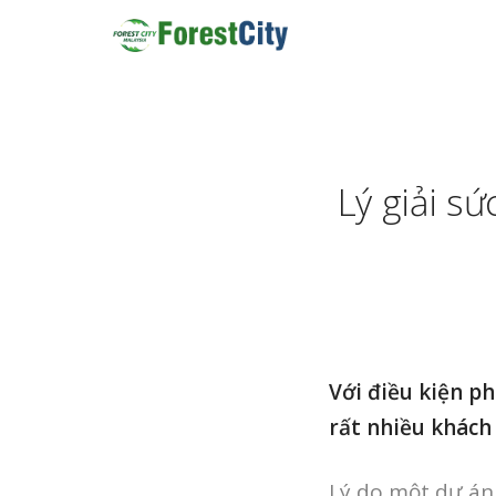
Lý giải s
Với điều kiện p
rất nhiều khách
Lý do một dự án 