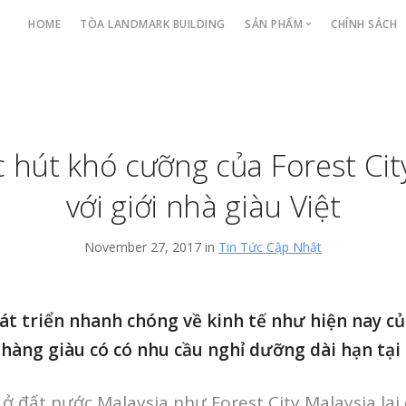
HOME
TÒA LANDMARK BUILDING
SẢN PHẨM
CHÍNH SÁCH
CĂN HỘ CAO TẦNG
BIỆT THỰ
CĂN HỘ DỊCH VỤ
ức hút khó cưỡng của Forest Cit
với giới nhà giàu Việt
November 27, 2017 in
Tin Tức Cập Nhật
hát triển nhanh chóng về kinh tế như hiện nay c
 hàng giàu có có nhu cầu nghỉ dưỡng dài hạn tại
ở đất nước Malaysia như Forest City Malaysia lại