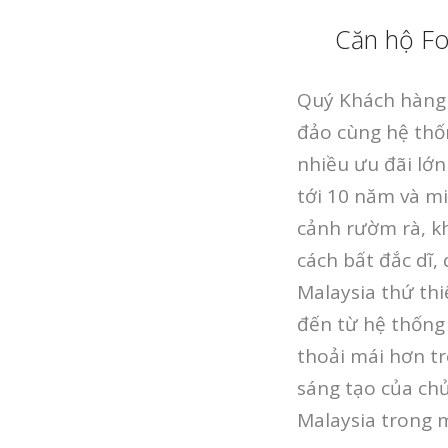
Căn hộ Fo
Quý Khách hàng 
đảo cùng hệ thố
nhiều ưu đãi lớn
tới 10 năm và m
cảnh rườm rà, kh
cách bất đắc dĩ
Malaysia thứ thi
đến từ hệ thống 
thoải mái hơn tr
sáng tạo của ch
Malaysia trong m