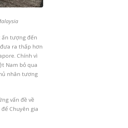
Malaysia
c ấn tượng đến
 đưa ra thấp hơn
apore. Chính vì
Việt Nam bỏ qua
chủ nhân tương
ững vấn đề về
ý để Chuyên gia