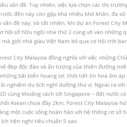
iều vấn đề. Tuy nhiên, việc lựa chọn các thị trườn
rước đến này còn gặp khá nhiều khó khăn, đa số
vấn đề này. Và tất nhiên, khi dự án Forest City M
 hội sở hữu ngôi nhà thứ 2 cùng vô vàn những quyề
ì mà giới nhà giàu Việt Nam bỏ qua cơ hội trời ban
rest City Malaysia đồng nghĩa với việc những Chủ
vẻ đẹp độc đáo và ấn tượng của thiên đường miề
 những bãi biển hoang sơ, thời tiết ôn hoà ấm á
rải nghiệm du lịch nghỉ dưỡng thú vị. Ngoài ra với
SD cùng khoảng cách tới Singapore – đất nước có
 khối Asean chưa đầy 2km, Forest City Malaysia 
àng một cuộc sống hoàn hảo với hệ thống cơ sở h
ích tiện nghi tiêu chuẩn 5 sao.