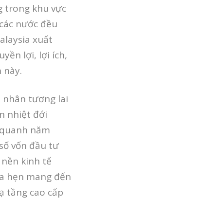
g trong khu vực
 các nước đều
alaysia xuất
n lợi, lợi ích,
 này.
 nhân tương lai
n nhiệt đới
p quanh năm
 số vốn đầu tư
 nền kinh tế
hứa hẹn mang đến
ạ tầng cao cấp