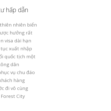
tư hấp dẫn
thiên nhiên biển
được hưởng rất
ễn visa dài hạn
 tục xuất nhập
ổi quốc tịch một
 công dân
 phục vụ chu đáo
 khách hàng
ớc đi vô cùng
Forest City