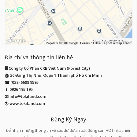
Map data ©2018 Google
Map data ©2018 Google
Terms of Use
Report a map error
Địa chỉ và thông tin liên hệ
🏢Công ty Cổ Phần CRB Việt Nam (Forest City)
🏠 26 Đặng Thị Nhu, Quận 1 Thành phố Hồ Chí Minh
☎ (028) 6688 9595
📱
0926 195 195
📧
info@tokiland.com
🌎 www.tokiland.com
Đăng Ký Ngay
Để nhận những thông tin về các dự dự án bất động sản HOT nhất hiện