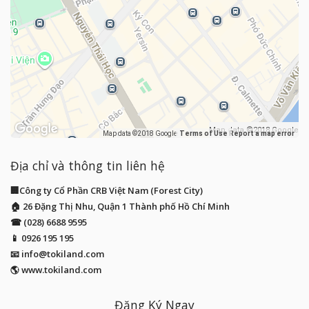
Map data ©2018 Google
Map data ©2018 Google
Terms of Use
Report a map error
Địa chỉ và thông tin liên hệ
🏢Công ty Cổ Phần CRB Việt Nam (Forest City)
🏠 26 Đặng Thị Nhu, Quận 1 Thành phố Hồ Chí Minh
☎ (028) 6688 9595
📱
0926 195 195
📧
info@tokiland.com
🌎 www.tokiland.com
Đăng Ký Ngay