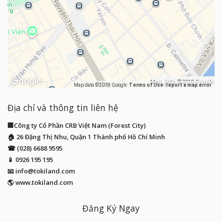
Map data ©2018 Google
Map data ©2018 Google
Terms of Use
Report a map error
Địa chỉ và thông tin liên hệ
🏢Công ty Cổ Phần CRB Việt Nam (Forest City)
🏠 26 Đặng Thị Nhu, Quận 1 Thành phố Hồ Chí Minh
☎ (028) 6688 9595
📱
0926 195 195
📧
info@tokiland.com
🌎 www.tokiland.com
Đăng Ký Ngay