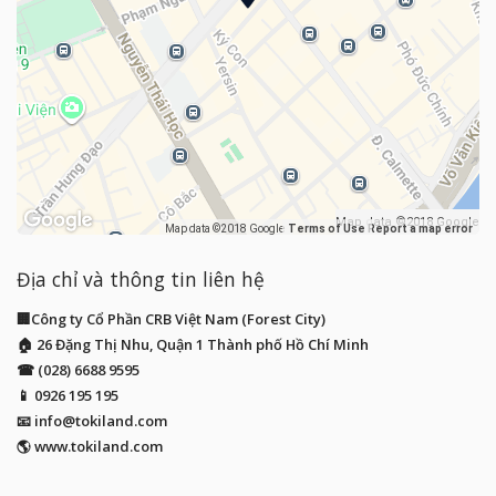
Map data ©2018 Google
Map data ©2018 Google
Terms of Use
Report a map error
Địa chỉ và thông tin liên hệ
🏢Công ty Cổ Phần CRB Việt Nam (Forest City)
🏠 26 Đặng Thị Nhu, Quận 1 Thành phố Hồ Chí Minh
☎ (028) 6688 9595
📱
0926 195 195
📧
info@tokiland.com
🌎 www.tokiland.com