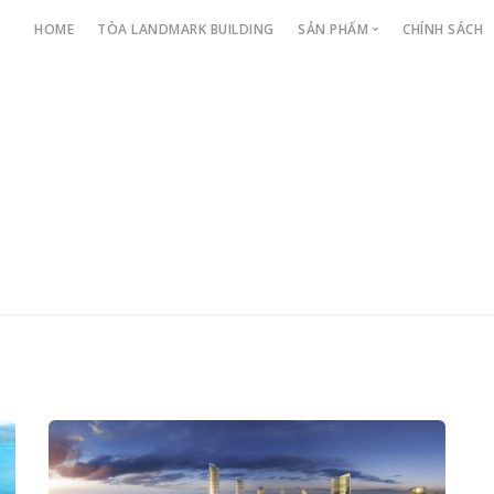
HOME
TÒA LANDMARK BUILDING
SẢN PHẨM
CHÍNH SÁCH
CĂN HỘ CAO TẦNG
BIỆT THỰ
CĂN HỘ DỊCH VỤ