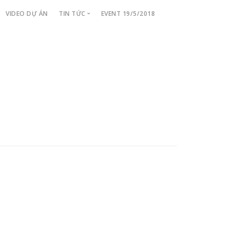
VIDEO DỰ ÁN
TIN TỨC
EVENT 19/5/2018
Tiến Độ Dự Án
Tin Tức Cập Nhật