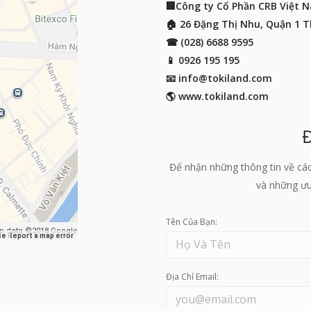
🏢Công ty Cổ Phần CRB Việt N
🏠 26 Đặng Thị Nhu, Quận 1 
☎ (028) 6688 9595
📱
0926 195 195
📧
info@tokiland.com
🌎 www.tokiland.com
Để nhận những thông tin về cá
và những ưu 
Tên Của Bạn:
p data ©2018 Google
se
Report a map error
Địa Chỉ Email: